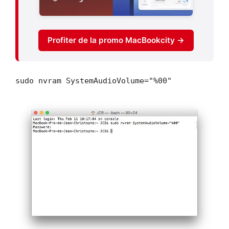
Profiter de la promo MacBookcity →
sudo nvram SystemAudioVolume="%00"