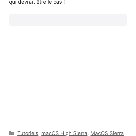
qui devrait être le cas !
Catégories
Tutoriels
,
macOS High Sierra
,
MacOS Sierra