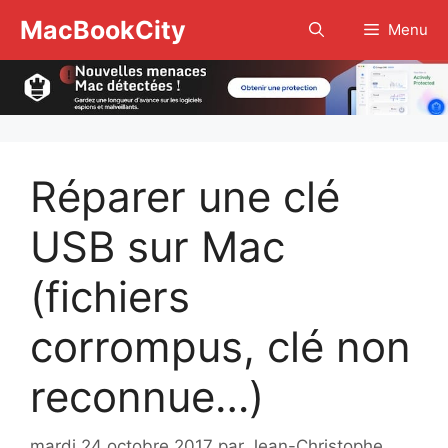
Aller
MacBookCity
Menu
au
contenu
Réparer une clé
USB sur Mac
(fichiers
corrompus, clé non
reconnue…)
mardi 24 octobre 2017
par
Jean-Christophe