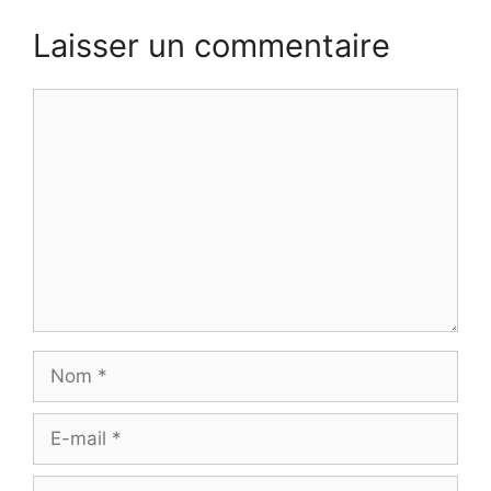
Laisser un commentaire
Commentaire
Nom
E-
mail
Site