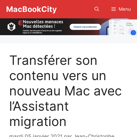
Aller
MacBookCity
Menu
au
contenu
Transférer son
contenu vers un
nouveau Mac avec
l’Assistant
migration
mardi 05 janvier 2021
par
Jean-Christophe