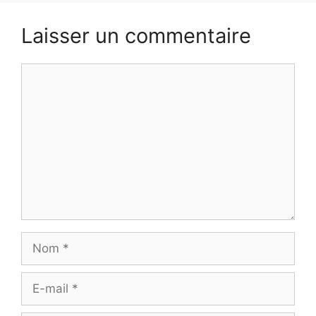
Laisser un commentaire
Commentaire
Nom
E-
mail