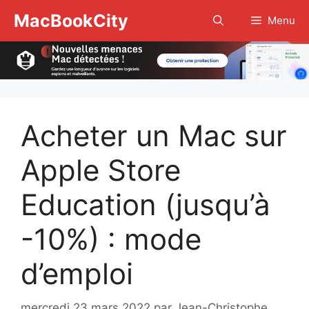
Aller
MacBookCity
Menu
au
contenu
Acheter un Mac sur
Apple Store
Education (jusqu’à
-10%) : mode
d’emploi
mercredi 23 mars 2022
par
Jean-Christophe