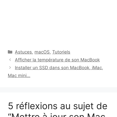
Catégories
Astuces
,
macOS
,
Tutoriels
Afficher la température de son MacBook
Installer un SSD dans son MacBook, iMac,
Mac mini…
5 réflexions au sujet de
“Mettre à jour son Mac