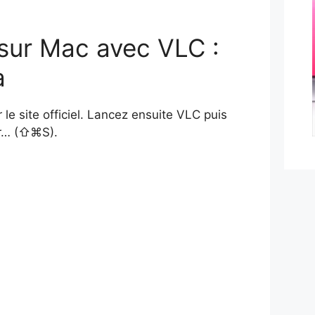
 sur Mac avec VLC :
a
 le site officiel. Lancez ensuite VLC puis
ser… (⇧⌘S).