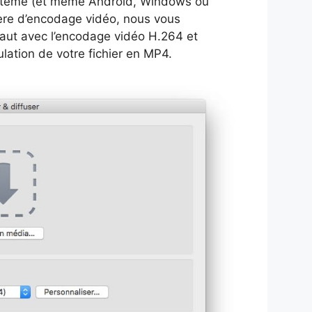
système (et même Android, Windows ou
ière d’encodage vidéo, nous vous
faut avec l’encodage vidéo H.264 et
ation de votre fichier en MP4.