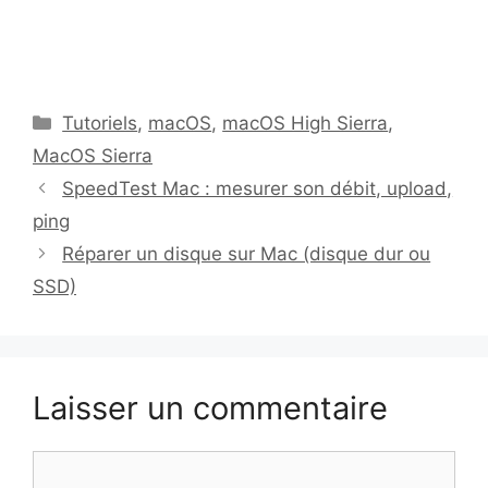
Catégories
Tutoriels
,
macOS
,
macOS High Sierra
,
MacOS Sierra
SpeedTest Mac : mesurer son débit, upload,
ping
Réparer un disque sur Mac (disque dur ou
SSD)
Laisser un commentaire
Commentaire